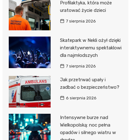
Profilaktyka, która może
Dzieci Wrzesińskich
Pałac w Miłosławiu
uratować życie dzieci
Park Miejski im. Dzieci
Izba Pamięci Reymonta
7 sierpnia 2026
Wrzesińskich
Rezerwat Czeszewski Las
Amfiteatr im. Anny Jantar
Skatepark w Nekli ożył dzięki
interaktywnemu spektaklowi
Jump World Września
dla najmłodszych
Wrzesińska Strefa
7 sierpnia 2026
Aktywności
Jak przetrwać upały i
zadbać o bezpieczeństwo?
6 sierpnia 2026
Intensywne burze nad
Wielkopolską: noc pełna
opadów i silnego wiatru w
drodze