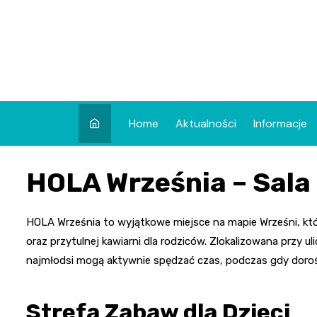
Skip
to
content
Home
Aktualności
Informacje
HOLA Września – Sala
HOLA Września to wyjątkowe miejsce na mapie Wrześni, któr
oraz przytulnej kawiarni dla rodziców. Zlokalizowana przy u
najmłodsi mogą aktywnie spędzać czas, podczas gdy dorośli 
Strefa Zabaw dla Dzieci