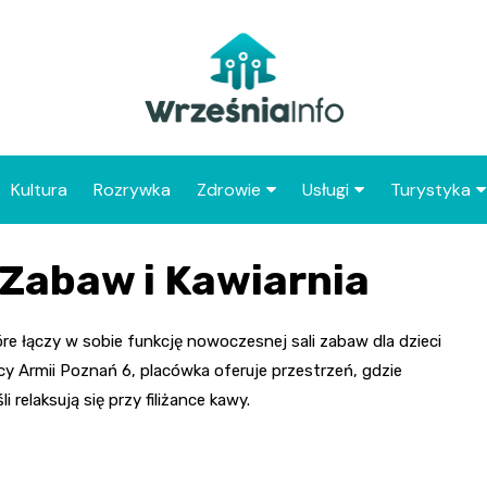
Kultura
Rozrywka
Zdrowie
Usługi
Turystyka
Apteka
Placówki Poczty Polski
Co warto 
 Zabaw i Kawiarnia
Wrześni
Szpital
Punkty gastronomicz
Atrakcje dl
Placówki POZ
Wrześni
e łączy w sobie funkcję nowoczesnej sali zabaw dla dzieci
licy Armii Poznań 6, placówka oferuje przestrzeń, gdzie
Zabytki Wr
relaksują się przy filiżance kawy.
Najciekawsz
powiatu wr