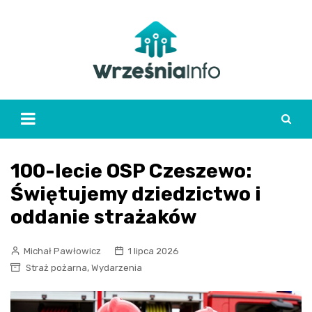
Skip
to
content
100-lecie OSP Czeszewo:
Świętujemy dziedzictwo i
oddanie strażaków
Michał Pawłowicz
1 lipca 2026
,
Straż pożarna
Wydarzenia