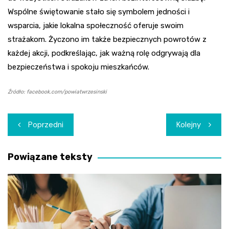
Wspólne świętowanie stało się symbolem jedności i
wsparcia, jakie lokalna społeczność oferuje swoim
strażakom. Życzono im także bezpiecznych powrotów z
każdej akcji, podkreślając, jak ważną rolę odgrywają dla
bezpieczeństwa i spokoju mieszkańców.
Źródło: facebook.com/powiatwrzesinski
Nawigacja
Poprzedni
Kolejny
wpisu
Powiązane teksty