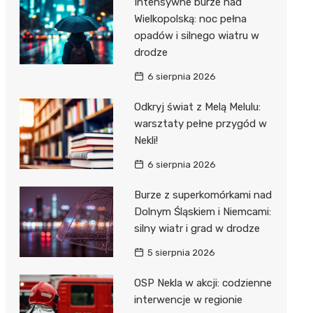
Intensywne burze nad
Dzieci Wrzesińskich
Wielkopolską: noc pełna
Pałac w Miłosławiu
opadów i silnego wiatru w
Park Miejski im. Dzieci
Izba Pamięci Reymonta
drodze
Wrzesińskich
Rezerwat Czeszewski Las
6 sierpnia 2026
Amfiteatr im. Anny Jantar
Odkryj świat z Melą Melulu:
Jump World Września
warsztaty pełne przygód w
Nekli!
Wrzesińska Strefa
Aktywności
6 sierpnia 2026
Burze z superkomórkami nad
Dolnym Śląskiem i Niemcami:
silny wiatr i grad w drodze
5 sierpnia 2026
OSP Nekla w akcji: codzienne
interwencje w regionie