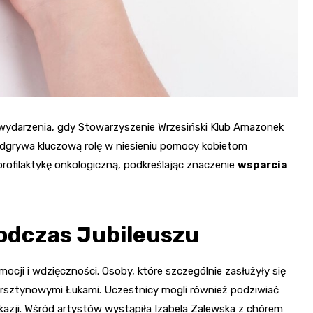
 wydarzenia, gdy Stowarzyszenie Wrzesiński Klub Amazonek
 odgrywa kluczową rolę w niesieniu pomocy kobietom
rofilaktykę onkologiczną, podkreślając znaczenie
wsparcia
odczas Jubileuszu
cji i wdzięczności. Osoby, które szczególnie zasłużyły się
rsztynowymi Łukami. Uczestnicy mogli również podziwiać
kazji. Wśród artystów wystąpiła Izabela Zalewska z chórem