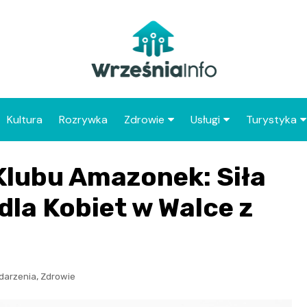
Kultura
Rozrywka
Zdrowie
Usługi
Turystyka
Apteka
Placówki Poczty Polski
Co warto 
Klubu Amazonek: Siła
Wrześni
Szpital
Punkty gastronomicz
Atrakcje dl
dla Kobiet w Walce z
Placówki POZ
Wrześni
Zabytki Wr
Najciekawsz
,
darzenia
Zdrowie
powiatu wr