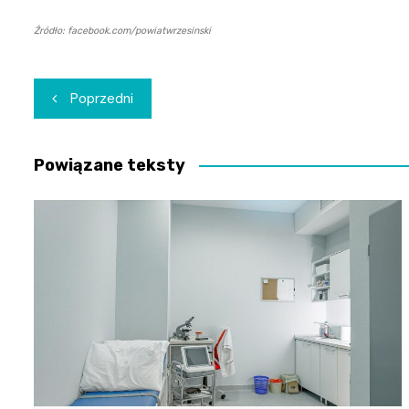
Źródło: facebook.com/powiatwrzesinski
Nawigacja
Poprzedni
wpisu
Powiązane teksty