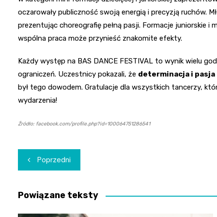
oczarowały publiczność swoją energią i precyzją ruchów. 
prezentując choreografię pełną pasji. Formacje juniorskie i 
wspólna praca może przynieść znakomite efekty.
Każdy występ na BAS DANCE FESTIVAL to wynik wielu god
ograniczeń. Uczestnicy pokazali, że
determinacja i pasja
był tego dowodem. Gratulacje dla wszystkich tancerzy, któ
wydarzenia!
Źródło: facebook.com/profile.php?id=100064751286541
Nawigacja
Poprzedni
wpisu
Powiązane teksty