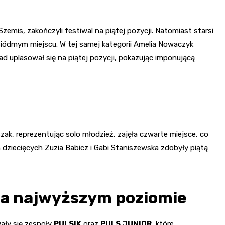
Szemis, zakończyli festiwal na piątej pozycji. Natomiast starsi
a siódmym miejscu. W tej samej kategorii Amelia Nowaczyk
ad uplasował się na piątej pozycji, pokazując imponującą
ak, reprezentując solo młodzież, zajęła czwarte miejsce, co
 dziecięcych Zuzia Babicz i Gabi Staniszewska zdobyły piątą
 na najwyższym poziomie
wały się zespoły
PULSIK
oraz
PULS JUNIOR
, które