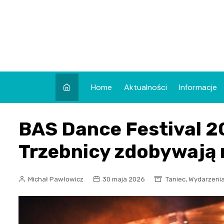
Skip
to
content
Home
Aktualności
Informacje
BAS Dance Festival 20
Trzebnicy zdobywają 
,
Michał Pawłowicz
30 maja 2026
Taniec
Wydarzeni