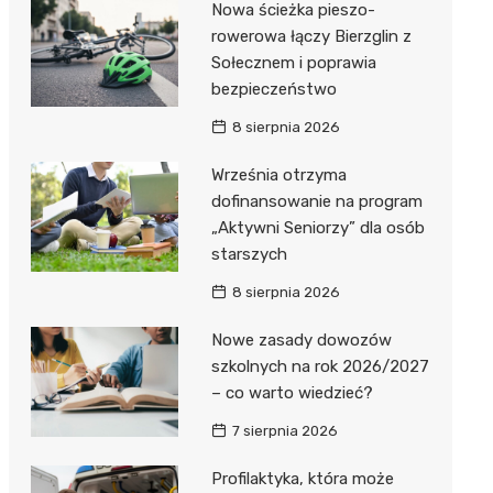
Nowa ścieżka pieszo-
Dzieci Wrzesińskich
Pałac w Miłosławiu
rowerowa łączy Bierzglin z
Sołecznem i poprawia
Park Miejski im. Dzieci
Izba Pamięci Reymonta
bezpieczeństwo
Wrzesińskich
Rezerwat Czeszewski Las
8 sierpnia 2026
Amfiteatr im. Anny Jantar
Września otrzyma
Jump World Września
dofinansowanie na program
„Aktywni Seniorzy” dla osób
Wrzesińska Strefa
starszych
Aktywności
8 sierpnia 2026
Nowe zasady dowozów
szkolnych na rok 2026/2027
– co warto wiedzieć?
7 sierpnia 2026
Profilaktyka, która może