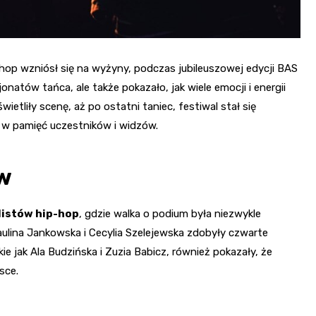
p-hop wzniósł się na wyżyny, podczas jubileuszowej edycji BAS
atów tańca, ale także pokazało, jak wiele emocji i energii
etliły scenę, aż po ostatni taniec, festiwal stał się
 w pamięć uczestników i widzów.
w
listów hip-hop
, gdzie walka o podium była niezwykle
 Paulina Jankowska i Cecylia Szelejewska zdobyły czwarte
ie jak Ala Budzińska i Zuzia Babicz, również pokazały, że
sce.