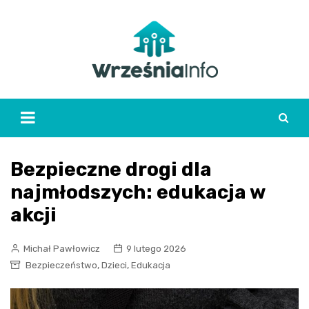
Skip
to
content
Bezpieczne drogi dla
najmłodszych: edukacja w
akcji
Michał Pawłowicz
9 lutego 2026
,
,
Bezpieczeństwo
Dzieci
Edukacja