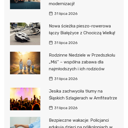
modernizacji!
31 lipca 2026
Nowa ścieżka pieszo-rowerowa
łączy Białężyce z Chociczą Wielką!
31 lipca 2026
Rodzinne Niedziele w Przedszkolu
„Miś” – wspólna zabawa dla
najmłodszych i ich rodziców
31 lipca 2026
Jesika zachwyciła tłumy na
Śląskich Szlagierach w Amfiteatrze
31 lipca 2026
Bezpieczne wakacje: Policjanci
edukują dzieci na półkoloniach w