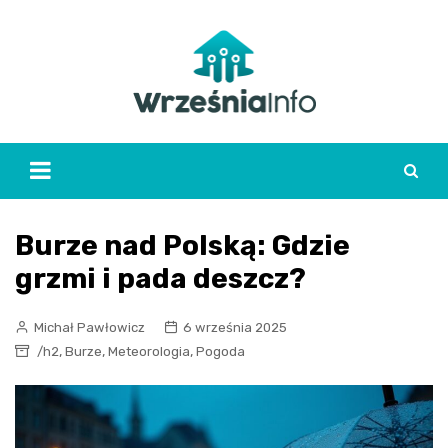
Skip
to
content
Burze nad Polską: Gdzie
grzmi i pada deszcz?
Michał Pawłowicz
6 września 2025
,
,
,
/h2
Burze
Meteorologia
Pogoda