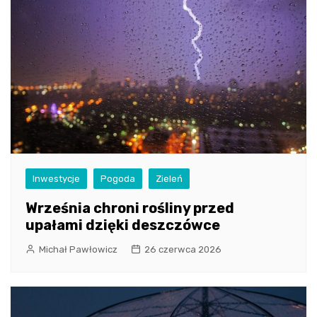
Inwestycje
Pogoda
Zieleń
Września chroni rośliny przed
upałami dzięki deszczówce
Michał Pawłowicz
26 czerwca 2026