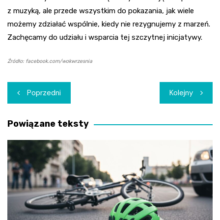
z muzyką, ale przede wszystkim do pokazania, jak wiele
możemy zdziałać wspólnie, kiedy nie rezygnujemy z marzeń.
Zachęcamy do udziału i wsparcia tej szczytnej inicjatywy.
Źródło: facebook.com/wokwrzesnia
Nawigacja
Poprzedni
Kolejny
wpisu
Powiązane teksty