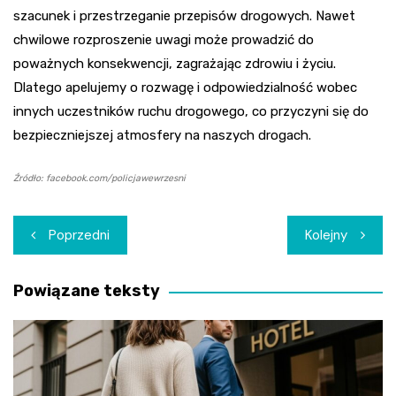
szacunek i przestrzeganie przepisów drogowych. Nawet
chwilowe rozproszenie uwagi może prowadzić do
poważnych konsekwencji, zagrażając zdrowiu i życiu.
Dlatego apelujemy o rozwagę i odpowiedzialność wobec
innych uczestników ruchu drogowego, co przyczyni się do
bezpieczniejszej atmosfery na naszych drogach.
Źródło: facebook.com/policjawewrzesni
Nawigacja
Poprzedni
Kolejny
wpisu
Powiązane teksty