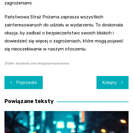
zagrożeniami.
Państwowa Straż Pożarna zaprasza wszystkich
zainteresowanych do udziału w wydarzeniu. To doskonała
okazja, by zadbać o bezpieczeństwo swoich bliskich i
dowiedzieć się więcej o zagrożeniach, które mogą pojawić
się nieoczekiwanie w naszym otoczeniu.
Źródło: facebook.com/strazpozarnawrzesnia
Nawigacja
Poprzedni
Kolejny
wpisu
Powiązane teksty