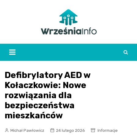
Skip
to
content
Defibrylatory AED w
Kołaczkowie: Nowe
rozwiązania dla
bezpieczeństwa
mieszkańców
Michał Pawłowicz
24 lutego 2026
Informacje