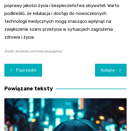
poprawy jakości życia i bezpieczeństwa obywateli. Warto
podkreślić, że edukacja i dostęp do nowoczesnych
technologii medycznych mogą znacząco wpłynąć na
zwiększenie szans przeżycia w sytuacjach zagrożenia
zdrowia i życia.
Źródło: facebook.com/kolaczkowogmina
Nawigacja
Poprzedni
Kolejny
wpisu
Powiązane teksty