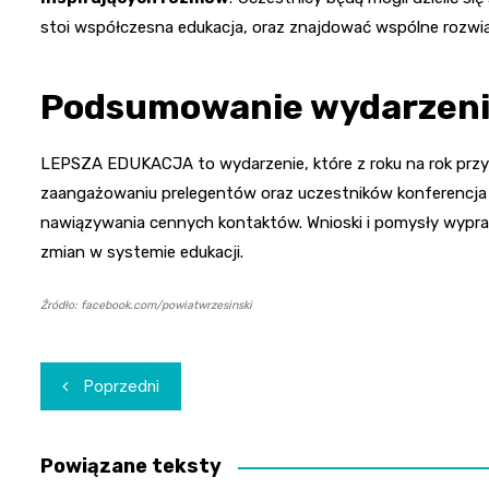
stoi współczesna edukacja, oraz znajdować wspólne rozwią
Podsumowanie wydarzen
LEPSZA EDUKACJA to wydarzenie, które z roku na rok przyc
zaangażowaniu prelegentów oraz uczestników konferencja 
nawiązywania cennych kontaktów. Wnioski i pomysły wypra
zmian w systemie edukacji.
Źródło: facebook.com/powiatwrzesinski
Nawigacja
Poprzedni
wpisu
Powiązane teksty