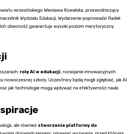
 powiatu wrzesińskiego Wiesława Kowalska, przewodniczący
naczelnik Wydziału Edukacji. Wydarzenie poprowadzi Radek
i. Ich obecność gwarantuje wysoki poziom merytoryczny
ji
bszarach:
rolę AI w edukacji
, rozwijanie innowacyjnych
u nowoczesnej szkoły. Uczestnicy będą mogli zgłębiać, jak AI
 oraz jak technologie mogą wpływać na efektywność nauki.
spiracje
logii, ale również
stworzenie platformy do
ię swoimi doświadczeniami, omawiać wyzwania, przed którymi