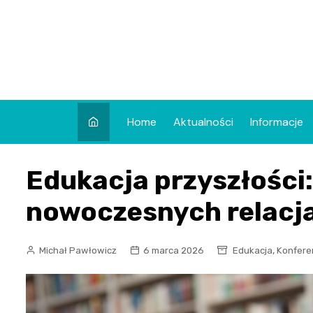
Skip
to
content
Home
Aktualności
Informacje
Edukacja przyszłości:
nowoczesnych relacj
,
Michał Pawłowicz
6 marca 2026
Edukacja
Konfere