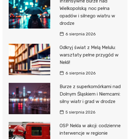
Intensywne burze nad
Dzieci Wrzesińskich
Wielkopolską: noc pełna
Pałac w Miłosławiu
opadów i silnego wiatru w
Park Miejski im. Dzieci
Izba Pamięci Reymonta
drodze
Wrzesińskich
Rezerwat Czeszewski Las
6 sierpnia 2026
Amfiteatr im. Anny Jantar
Odkryj świat z Melą Melulu:
Jump World Września
warsztaty pełne przygód w
Nekli!
Wrzesińska Strefa
Aktywności
6 sierpnia 2026
Burze z superkomórkami nad
Dolnym Śląskiem i Niemcami:
silny wiatr i grad w drodze
5 sierpnia 2026
OSP Nekla w akcji: codzienne
interwencje w regionie