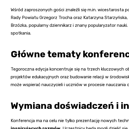
Wśród zaproszonych gości znaleźli się m.in. wicestarosta
Rady Powiatu Grzegorz Trocha oraz Katarzyna Starzyńska, 
Brzózka, popularny dziennikarz i znany popularyzator nauk
spotkania.
Główne tematy konferenc
Tegoroczna edycja koncentruje się na trzech kluczowych o
projektów edukacyjnych oraz budowanie relacji w środowisk
może wspierać nauczycieli i uczniów w procesie nauczania
Wymiana doświadczeń i in
Konferencja ma na celu nie tylko prezentację nowych techno
inspirujących rozmów
. Uczestnicy będą mogli dzielić s