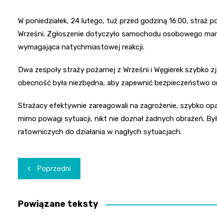
W poniedziałek, 24 lutego, tuż przed godziną 16:00, straż 
Wrześni. Zgłoszenie dotyczyło samochodu osobowego marki 
wymagająca natychmiastowej reakcji.
Dwa zespoły straży pożarnej z Wrześni i Węgierek szybko zjaw
obecność była niezbędna, aby zapewnić bezpieczeństwo ora
Strażacy efektywnie zareagowali na zagrożenie, szybko opa
mimo powagi sytuacji, nikt nie doznał żadnych obrażeń. By
ratowniczych do działania w nagłych sytuacjach.
Nawigacja
Poprzedni
wpisu
Powiązane teksty