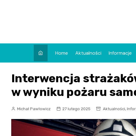
Skip
to
content
Home
Aktualności
Informacje
Interwencja strażaków
w wyniku pożaru sam
,
Michał Pawłowicz
27 lutego 2025
Aktualności
Info