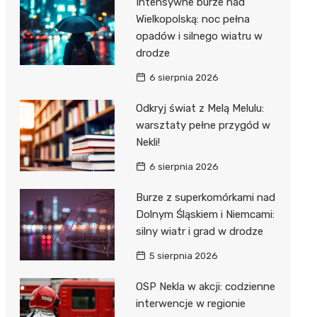
Intensywne burze nad
Dzieci Wrzesińskich
Wielkopolską: noc pełna
Pałac w Miłosławiu
opadów i silnego wiatru w
Park Miejski im. Dzieci
Izba Pamięci Reymonta
drodze
Wrzesińskich
Rezerwat Czeszewski Las
6 sierpnia 2026
Amfiteatr im. Anny Jantar
Odkryj świat z Melą Melulu:
Jump World Września
warsztaty pełne przygód w
Nekli!
Wrzesińska Strefa
Aktywności
6 sierpnia 2026
Burze z superkomórkami nad
Dolnym Śląskiem i Niemcami:
silny wiatr i grad w drodze
5 sierpnia 2026
OSP Nekla w akcji: codzienne
interwencje w regionie