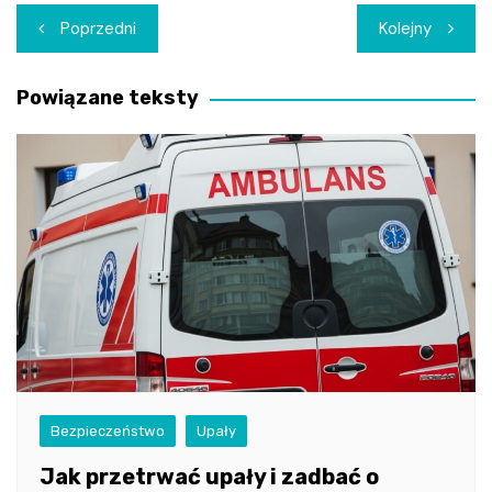
Nawigacja
Poprzedni
Kolejny
wpisu
Powiązane teksty
Bezpieczeństwo
Upały
Jak przetrwać upały i zadbać o