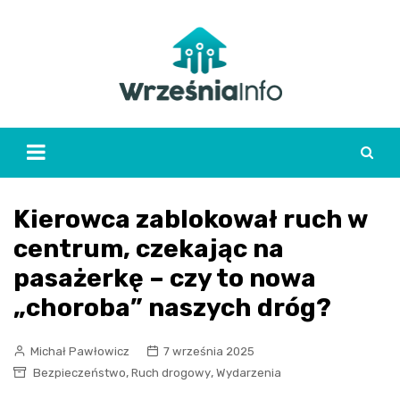
Skip
to
content
Kierowca zablokował ruch w
centrum, czekając na
pasażerkę – czy to nowa
„choroba” naszych dróg?
Michał Pawłowicz
7 września 2025
,
,
Bezpieczeństwo
Ruch drogowy
Wydarzenia