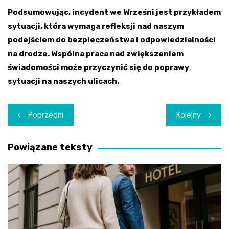
Podsumowując, incydent we Wrześni jest przykładem
sytuacji, która wymaga refleksji nad naszym
podejściem do bezpieczeństwa i odpowiedzialności
na drodze. Wspólna praca nad zwiększeniem
świadomości może przyczynić się do poprawy
sytuacji na naszych ulicach.
Nawigacja
Poprzedni
Kolejny
wpisu
Powiązane teksty