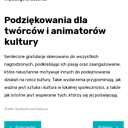
Podziękowania dla
twórców i animatorów
kultury
Serdeczne gratulacje skierowano do wszystkich
nagrodzonych, podkreślając ich pasję oraz zaangażowanie,
które nieustannie motywuje innych do podejmowania
działań na rzecz kultury. Takie wydarzenia przypominają, jak
ważna jest sztuka i kultura w lokalnej społeczności, a także
jak istotne jest wspieranie tych, którzy się jej poświęcają.
Źródło: facebook.com/nekla.eu
Nawigacja
Poprzedni
Kolejny