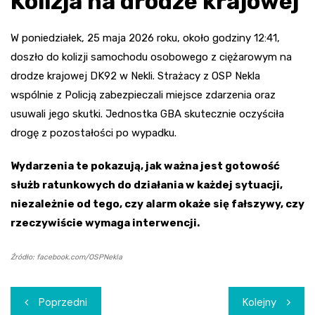
Kolizja na drodze krajowej
W poniedziałek, 25 maja 2026 roku, około godziny 12:41,
doszło do kolizji samochodu osobowego z ciężarowym na
drodze krajowej DK92 w Nekli. Strażacy z OSP Nekla
wspólnie z Policją zabezpieczali miejsce zdarzenia oraz
usuwali jego skutki. Jednostka GBA skutecznie oczyściła
drogę z pozostałości po wypadku.
Wydarzenia te pokazują, jak ważna jest gotowość
służb ratunkowych do działania w każdej sytuacji,
niezależnie od tego, czy alarm okaże się fałszywy, czy
rzeczywiście wymaga interwencji.
Źródło: facebook.com/OSPNekla
Nawigacja
Poprzedni
Kolejny