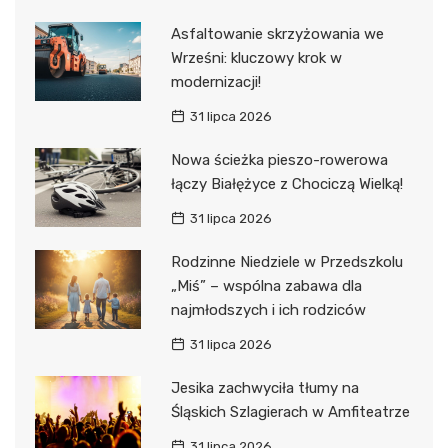
Asfaltowanie skrzyżowania we
Wrześni: kluczowy krok w
modernizacji!
31 lipca 2026
Nowa ścieżka pieszo-rowerowa
łączy Białężyce z Chociczą Wielką!
31 lipca 2026
Rodzinne Niedziele w Przedszkolu
„Miś” – wspólna zabawa dla
najmłodszych i ich rodziców
31 lipca 2026
Jesika zachwyciła tłumy na
Śląskich Szlagierach w Amfiteatrze
31 lipca 2026