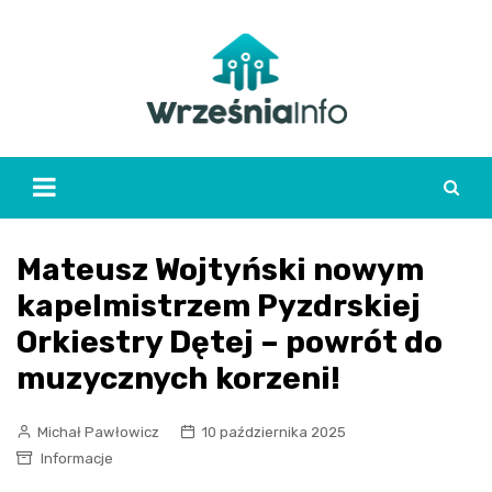
Skip
to
content
Mateusz Wojtyński nowym
kapelmistrzem Pyzdrskiej
Orkiestry Dętej – powrót do
muzycznych korzeni!
Michał Pawłowicz
10 października 2025
Informacje