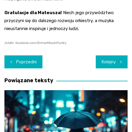
Gratulacje dla Mateusza!
Niech jego przywództwo
przyczyni się do dalszego rozwoju orkiestry, a muzyka
nieustannie inspiruje i jednoczy ludzi.
źródło: facebook.com/GminaIMiastoPyzdry
Nawigacja
Poprzedni
Kolejny
wpisu
Powiązane teksty