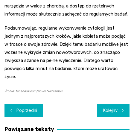
narzędzie w walce z chorobą, a dostęp do rzetelnych
informacji może skutecznie zachęcać do regularnych badań.
Podsumowując, regularne wykonywanie cytologii jest
jednym z najprostszych kroków, jakie kobieta może podjąć
w trosce o swoje zdrowie. Dzięki temu badaniu możliwe jest
wczesne wykrycie zmian nowotworowych, co znacząco
zwiększa szanse na pełne wyleczenie. Dlatego warto
poświęcić kilka minut na badanie, które może uratować
życie.
Źródło: facebook.com/powiatwrzesinski
Nawigacja
Poprzedni
Kolejny
wpisu
Powiązane teksty