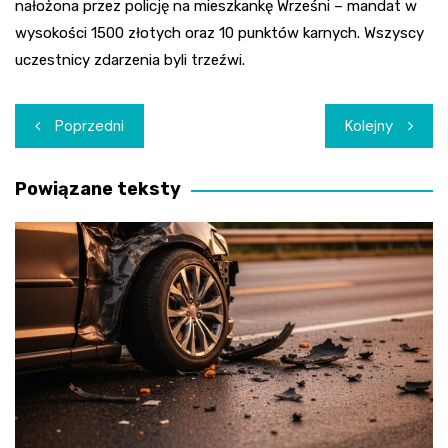
nałożona przez policję na mieszkankę Wrześni – mandat w
wysokości 1500 złotych oraz 10 punktów karnych. Wszyscy
uczestnicy zdarzenia byli trzeźwi.
Nawigacja
Poprzedni
Kolejny
wpisu
Powiązane teksty