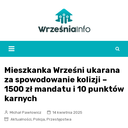
Skip
to
content
Mieszkanka Wrześni ukarana
za spowodowanie kolizji –
1500 zł mandatu i 10 punktów
karnych
Michał Pawłowicz
14 kwietnia 2025
,
,
Aktualności
Policja
Przestępstwa