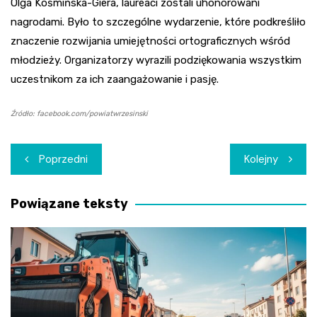
Olga Kośmińska-Giera, laureaci zostali uhonorowani
nagrodami. Było to szczególne wydarzenie, które podkreśliło
znaczenie rozwijania umiejętności ortograficznych wśród
młodzieży. Organizatorzy wyrazili podziękowania wszystkim
uczestnikom za ich zaangażowanie i pasję.
Źródło: facebook.com/powiatwrzesinski
Nawigacja
Poprzedni
Kolejny
wpisu
Powiązane teksty