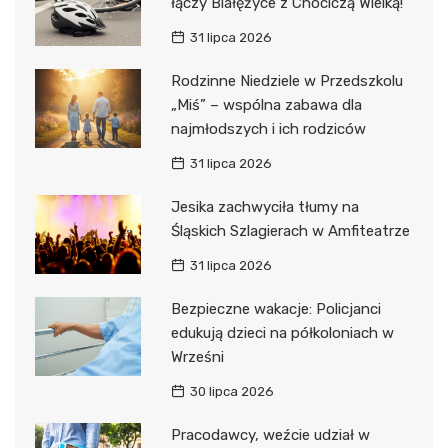
łączy Białężyce z Chociczą Wielką!
31 lipca 2026
Rodzinne Niedziele w Przedszkolu
„Miś” – wspólna zabawa dla
najmłodszych i ich rodziców
31 lipca 2026
Jesika zachwyciła tłumy na
Śląskich Szlagierach w Amfiteatrze
31 lipca 2026
Bezpieczne wakacje: Policjanci
edukują dzieci na półkoloniach w
Wrześni
30 lipca 2026
Pracodawcy, weźcie udział w