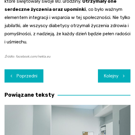
które świętowały swoje 80. urodziny.
Otrzymały one
serdeczne życzenia oraz upominki
, co było ważnym
elementem integracji i wsparcia w tej społeczności. Nie tylko
jubilatki, ale wszyscy diabetycy otrzymali życzenia zdrowia i
pomyślności, z nadzieją, że każdy dzień będzie pełen radości
i uśmiechu.
Źródło: facebook.com/nekla.eu
Nawigacja
Poprzedni
Kolejny
wpisu
Powiązane teksty