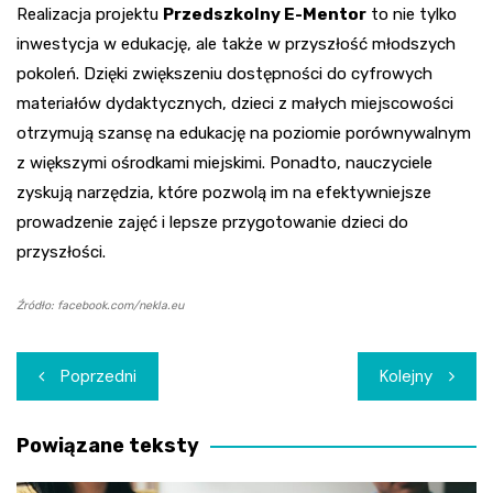
Realizacja projektu
Przedszkolny E-Mentor
to nie tylko
inwestycja w edukację, ale także w przyszłość młodszych
pokoleń. Dzięki zwiększeniu dostępności do cyfrowych
materiałów dydaktycznych, dzieci z małych miejscowości
otrzymują szansę na edukację na poziomie porównywalnym
z większymi ośrodkami miejskimi. Ponadto, nauczyciele
zyskują narzędzia, które pozwolą im na efektywniejsze
prowadzenie zajęć i lepsze przygotowanie dzieci do
przyszłości.
Źródło: facebook.com/nekla.eu
Nawigacja
Poprzedni
Kolejny
wpisu
Powiązane teksty