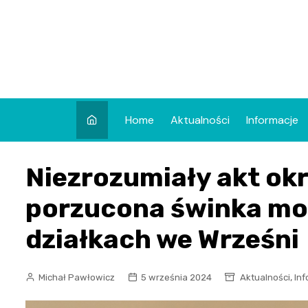
Skip
to
content
Home
Aktualności
Informacje
Niezrozumiały akt ok
porzucona świnka mor
działkach we Wrześni
,
Michał Pawłowicz
5 września 2024
Aktualności
Inf