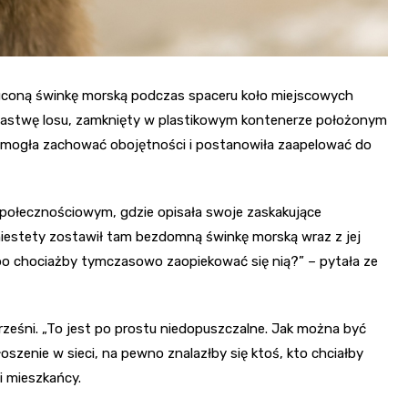
zuconą świnkę morską podczas spaceru koło miejscowych
pastwę losu, zamknięty w plastikowym kontenerze położonym
e mogła zachować obojętności i postanowiła zaapelować do
społecznościowym, gdzie opisała swoje zaskakujące
 niestety zostawił tam bezdomną świnkę morską wraz z jej
Albo chociażby tymczasowo zaopiekować się nią?” – pytała ze
eśni. „To jest po prostu niedopuszczalne. Jak można być
zenie w sieci, na pewno znalazłby się ktoś, kto chciałby
i mieszkańcy.