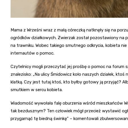
Mama z Wrześni wraz z małą córeczką natknęły się na por
ogródków działkowych. Zwierzak został pozostawiony na 
na trawniku. Wobec takiego smutnego odkrycia, kobieta ni
internautów o pomoc.
Czytelnicy mogli przeczytać jej prośbę o pomoc na forum 
znalezisko: „Na ulicy Śmidowicz koło naszych działek, ktoś
klatką. Czy jest tutaj ktoś, kto byłby gotowy ją przyjąć? 
smutkiem w sercu kobieta.
Wiadomość wywołała falę oburzenia wśród mieszkańców Wrz
tak bezdusznym? Ten człowiek mógł przecież wystawić ogłos
przygarnąć tę biedną świnkę” – komentowali zbulwersowan