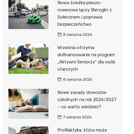
Nowa ścieżka pieszo-
Dzieci Wrzesińskich
Pałac w Miłosławiu
rowerowa łączy Bierzglin z
Sołecznem i poprawia
Park Miejski im. Dzieci
Izba Pamięci Reymonta
bezpieczeństwo
Wrzesińskich
Rezerwat Czeszewski Las
8 sierpnia 2026
Amfiteatr im. Anny Jantar
Września otrzyma
Jump World Września
dofinansowanie na program
„Aktywni Seniorzy” dla osób
Wrzesińska Strefa
starszych
Aktywności
8 sierpnia 2026
Nowe zasady dowozów
szkolnych na rok 2026/2027
– co warto wiedzieć?
7 sierpnia 2026
Profilaktyka, która może