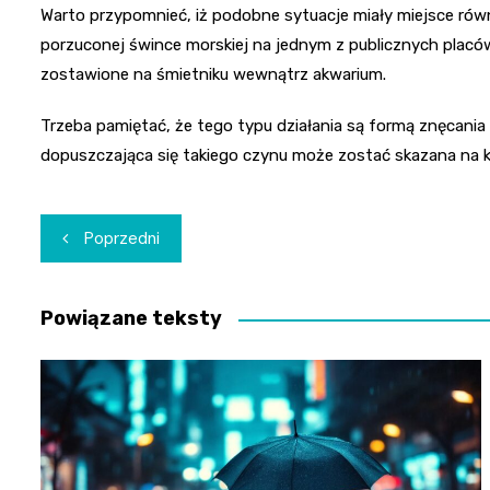
Warto przypomnieć, iż podobne sytuacje miały miejsce rów
porzuconej śwince morskiej na jednym z publicznych placów
zostawione na śmietniku wewnątrz akwarium.
Trzeba pamiętać, że tego typu działania są formą znęcania 
dopuszczająca się takiego czynu może zostać skazana na k
Nawigacja
Poprzedni
wpisu
Powiązane teksty