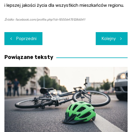
i lepszej jakości życia dla wszystkich mieszkańców regionu.
Źródło: facebook.com/profile.php?id=100064751286541
Nawigacja
Poprzedni
Kolejny
wpisu
Powiązane teksty