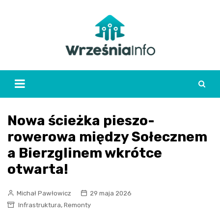
Skip
to
content
Nowa ścieżka pieszo-
rowerowa między Sołecznem
a Bierzglinem wkrótce
otwarta!
Michał Pawłowicz
29 maja 2026
,
Infrastruktura
Remonty