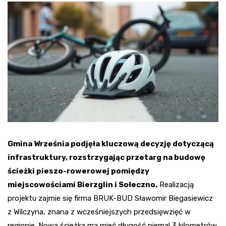
Gmina Września podjęła kluczową decyzję dotyczącą
infrastruktury, rozstrzygając przetarg na budowę
ścieżki pieszo-rowerowej pomiędzy
miejscowościami Bierzglin i Sołeczno.
Realizacją
projektu zajmie się firma BRUK-BUD Sławomir Biegasiewicz
z Wilczyna, znana z wcześniejszych przedsięwzięć w
regionie. Nowa ścieżka ma mieć długość niemal 3 kilometrów