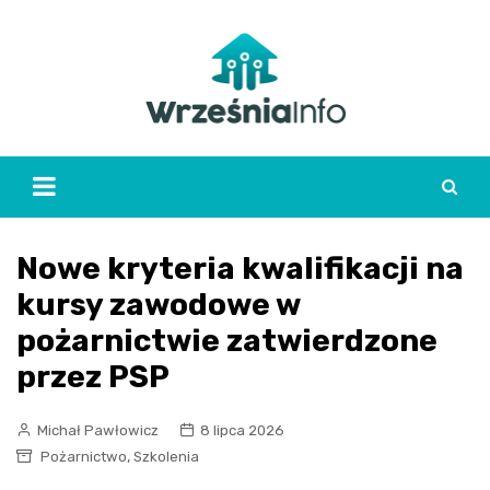
Skip
to
content
Nowe kryteria kwalifikacji na
kursy zawodowe w
pożarnictwie zatwierdzone
przez PSP
Michał Pawłowicz
8 lipca 2026
,
Pożarnictwo
Szkolenia