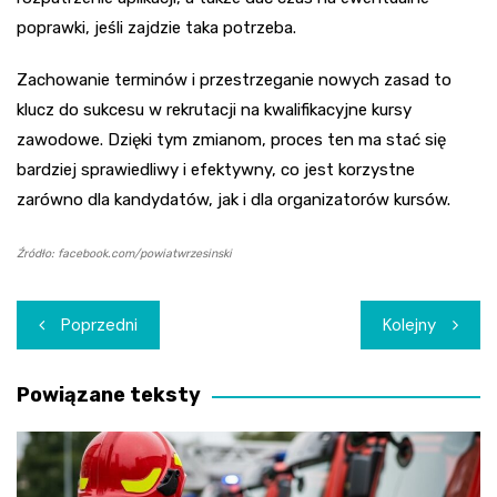
poprawki, jeśli zajdzie taka potrzeba.
Zachowanie terminów i przestrzeganie nowych zasad to
klucz do sukcesu w rekrutacji na kwalifikacyjne kursy
zawodowe. Dzięki tym zmianom, proces ten ma stać się
bardziej sprawiedliwy i efektywny, co jest korzystne
zarówno dla kandydatów, jak i dla organizatorów kursów.
Źródło: facebook.com/powiatwrzesinski
Nawigacja
Poprzedni
Kolejny
wpisu
Powiązane teksty