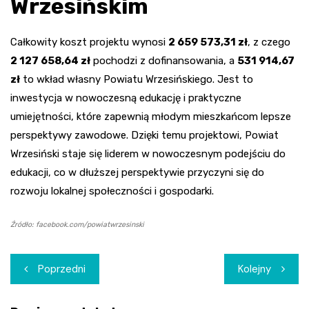
Wrzesińskim
Całkowity koszt projektu wynosi
2 659 573,31 zł
, z czego
2 127 658,64 zł
pochodzi z dofinansowania, a
531 914,67
zł
to wkład własny Powiatu Wrzesińskiego. Jest to
inwestycja w nowoczesną edukację i praktyczne
umiejętności, które zapewnią młodym mieszkańcom lepsze
perspektywy zawodowe. Dzięki temu projektowi, Powiat
Wrzesiński staje się liderem w nowoczesnym podejściu do
edukacji, co w dłuższej perspektywie przyczyni się do
rozwoju lokalnej społeczności i gospodarki.
Źródło: facebook.com/powiatwrzesinski
Nawigacja
Poprzedni
Kolejny
wpisu