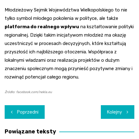
Młodzieżowy Sejmik Województwa Wielkopolskiego to nie
tylko symbol młodego pokolenia w polityce, ale także
platforma do realnego wpływu
na kształtowanie polityki
regionalnej. Dzięki takim inicjatywom młodzież ma okazję
uczestniczyć w procesach decyzyjnych, które kształtują
przyszłość ich najbliższego otoczenia. Współpraca z
lokalnymi władzami oraz realizacja projektów o dużym
znaczeniu społecznym mogą przynieść pozytywne zmiany i
rozwinąć potencjał całego regionu.
Źródło: facebook.com/nekla.eu
Nawigacja
Poprzedni
Kolejny
wpisu
Powiązane teksty