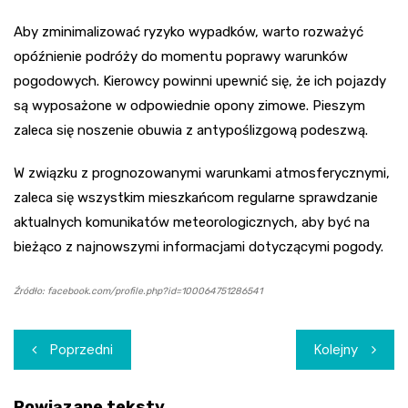
Aby zminimalizować ryzyko wypadków, warto rozważyć
opóźnienie podróży do momentu poprawy warunków
pogodowych. Kierowcy powinni upewnić się, że ich pojazdy
są wyposażone w odpowiednie opony zimowe. Pieszym
zaleca się noszenie obuwia z antypoślizgową podeszwą.
W związku z prognozowanymi warunkami atmosferycznymi,
zaleca się wszystkim mieszkańcom regularne sprawdzanie
aktualnych komunikatów meteorologicznych, aby być na
bieżąco z najnowszymi informacjami dotyczącymi pogody.
Źródło: facebook.com/profile.php?id=100064751286541
Nawigacja
Poprzedni
Kolejny
wpisu
Powiązane teksty