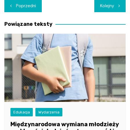
Nawigacja
Poprzedni
Kolejny
wpisu
Powiązane teksty
Edukacja
Wydarzenia
Międzynarodowa wymiana młodzieży