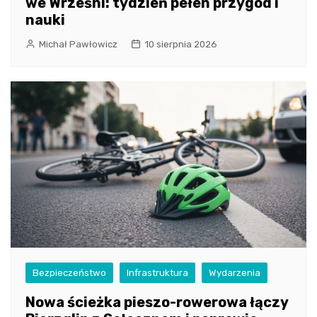
we Wrześni: tydzień pełen przygód i
nauki
Michał Pawłowicz
10 sierpnia 2026
Bezpieczeństwo
Infrastruktura
Wydarzenia
Nowa ścieżka pieszo-rowerowa łączy