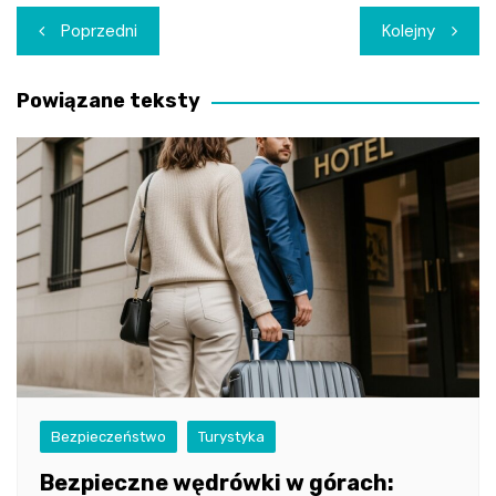
Nawigacja
Poprzedni
Kolejny
wpisu
Powiązane teksty
Bezpieczeństwo
Turystyka
Bezpieczne wędrówki w górach: