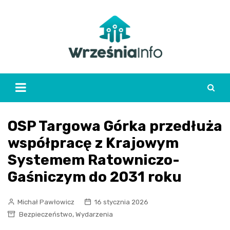
Skip
to
content
OSP Targowa Górka przedłuża
współpracę z Krajowym
Systemem Ratowniczo-
Gaśniczym do 2031 roku
Michał Pawłowicz
16 stycznia 2026
,
Bezpieczeństwo
Wydarzenia