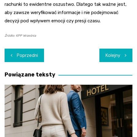
rachunki to ewidentne oszustwo. Dlatego tak ważne jest,
aby zawsze weryfikować informacje i nie podejmować
decyzji pod wpływem emocji czy presji czasu.
Źródło: KPP Września
Nawigacja
Poprzedni
Kolejny
wpisu
Powiązane teksty