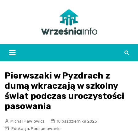
Skip
to
content
Pierwszaki w Pyzdrach z
dumą wkraczają w szkolny
świat podczas uroczystości
pasowania
Michał Pawłowicz
10 października 2025
,
Edukacja
Podsumowanie