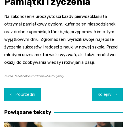
Pamiątki i życzenia
Na zakończenie uroczystości każdy pierwszoklasista
otrzymał pamiątkowy dyplom, kufer pełen niespodzianek
oraz drobne upominki, które będą przypominać im o tym
wyjątkowym dniu. Zgromadzeni wyrazili swoje najlepsze
życzenia sukcesów i radości z nauki w nowej szkole. Przed
młodymi uczniami stoi wiele wyzwań, ale także mnóstwo
okazji do zdobywania wiedzy i rozwijania pasji.
źródło: facebook.com/GminaIMiastoPyzdry
Nawigacja
Poprzedni
Kolejny
wpisu
Powiązane teksty