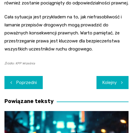
również zostanie pociągnięty do odpowiedzialności prawnej.
Cała sytuacja jest przykładem na to, jak niefrasobliwość i
łamanie przepisów drogowych mogą prowadzić do
poważnych konsekwencji prawnych. Warto pamiętać, że
przestrzeganie prawa jest kluczowe dla bezpieczeństwa
wszystkich uczestników ruchu drogowego.
Źródło: KPP Września
Nawigacja
Poprzedni
Kolejny
wpisu
Powiązane teksty