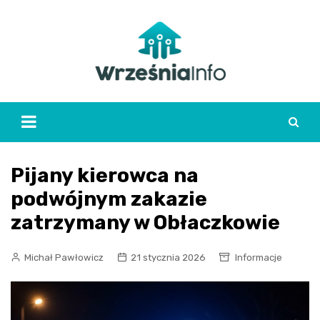
Skip
to
content
Pijany kierowca na
podwójnym zakazie
zatrzymany w Obłaczkowie
Michał Pawłowicz
21 stycznia 2026
Informacje