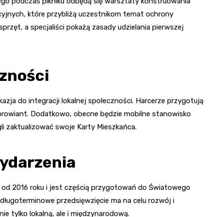
ego podczas pikniku odbędą się warsztaty konstruowania
acyjnych, które przybliżą uczestnikom temat ochrony
rzęt, a specjaliści pokażą zasady udzielania pierwszej
czności
zja do integracji lokalnej społeczności. Harcerze przygotują
 prowiant. Dodatkowo, obecne będzie mobilne stanowisko
i zaktualizować swoje Karty Mieszkańca.
wydarzenia
od 2016 roku i jest częścią przygotowań do Światowego
długoterminowe przedsięwzięcie ma na celu rozwój i
ie tylko lokalną, ale i międzynarodową.