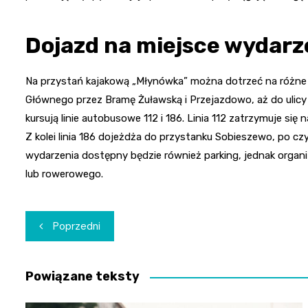
Dojazd na miejsce wydarz
Na przystań kajakową „Młynówka” można dotrzeć na różne
Głównego przez Bramę Żuławską i Przejazdowo, aż do ulicy P
kursują linie autobusowe 112 i 186. Linia 112 zatrzymuje się
Z kolei linia 186 dojeżdża do przystanku Sobieszewo, po cz
wydarzenia dostępny będzie również parking, jednak organ
lub rowerowego.
Nawigacja
Poprzedni
wpisu
Powiązane teksty