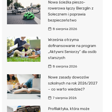
Nowa ścieżka pieszo-
Dzieci Wrzesińskich
Pałac w Miłosławiu
rowerowa łączy Bierzglin z
Sołecznem i poprawia
Park Miejski im. Dzieci
Izba Pamięci Reymonta
bezpieczeństwo
Wrzesińskich
Rezerwat Czeszewski Las
8 sierpnia 2026
Amfiteatr im. Anny Jantar
Września otrzyma
Jump World Września
dofinansowanie na program
„Aktywni Seniorzy” dla osób
Wrzesińska Strefa
starszych
Aktywności
8 sierpnia 2026
Nowe zasady dowozów
szkolnych na rok 2026/2027
– co warto wiedzieć?
7 sierpnia 2026
Profilaktyka, która może