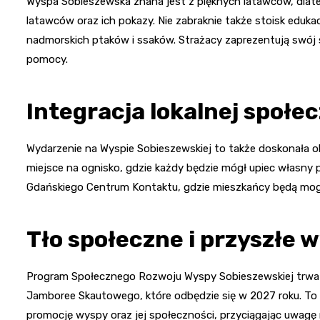
Wyspa Sobieszewska znana jest z pięknych latawców, dlat
latawców oraz ich pokazy. Nie zabraknie także stoisk eduk
nadmorskich ptaków i ssaków. Strażacy zaprezentują swój sp
pomocy.
Integracja lokalnej społe
Wydarzenie na Wyspie Sobieszewskiej to także doskonała oka
miejsce na ognisko, gdzie każdy będzie mógł upiec własny
Gdańskiego Centrum Kontaktu, gdzie mieszkańcy będą mogl
Tło społeczne i przyszłe 
Program Społecznego Rozwoju Wyspy Sobieszewskiej trwa 
Jamboree Skautowego, które odbędzie się w 2027 roku. To 
promocję wyspy oraz jej społeczności, przyciągając uwagę n