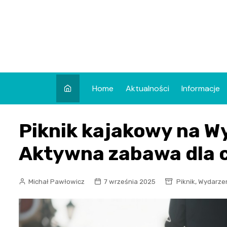
Skip
to
content
Home
Aktualności
Informacje
Piknik kajakowy na W
Aktywna zabawa dla c
,
Michał Pawłowicz
7 września 2025
Piknik
Wydarze