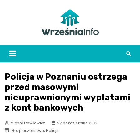
Skip
to
content
Policja w Poznaniu ostrzega
przed masowymi
nieuprawnionymi wypłatami
z kont bankowych
Michał Pawłowicz
27 października 2025
,
Bezpieczeństwo
Policja