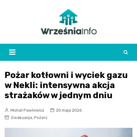
Skip
to
content
Pożar kotłowni i wyciek gazu
w Nekli: intensywna akcja
strażaków w jednym dniu
Michał Pawłowicz
20 maja 2026
,
Ewakuacja
Pożary