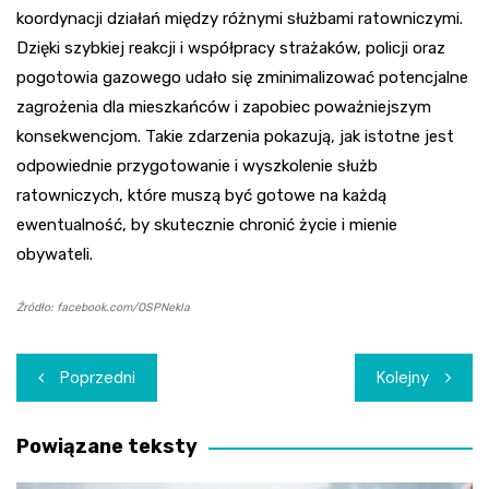
koordynacji działań między różnymi służbami ratowniczymi.
Dzięki szybkiej reakcji i współpracy strażaków, policji oraz
pogotowia gazowego udało się zminimalizować potencjalne
zagrożenia dla mieszkańców i zapobiec poważniejszym
konsekwencjom. Takie zdarzenia pokazują, jak istotne jest
odpowiednie przygotowanie i wyszkolenie służb
ratowniczych, które muszą być gotowe na każdą
ewentualność, by skutecznie chronić życie i mienie
obywateli.
Źródło: facebook.com/OSPNekla
Nawigacja
Poprzedni
Kolejny
wpisu
Powiązane teksty