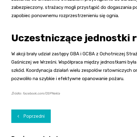
zabezpieczony, strażacy mogli przystąpić do dogaszania po
zapobiec ponownemu rozprzestrzenieniu się ognia.
Uczestniczące jednostki 
W akcji brały udział zastępy GBA i GCBA z Ochotniczej Str
Gaśniczej we Wrześni. Współpraca między jednostkami była 
szkód. Koordynacja działań wielu zespołów ratowniczych o
pozwoliło na szybkie i efektywne opanowanie pożaru.
Źródło: facebook.com/OSPNekla
Nawigacja
Poprzedni
wpisu