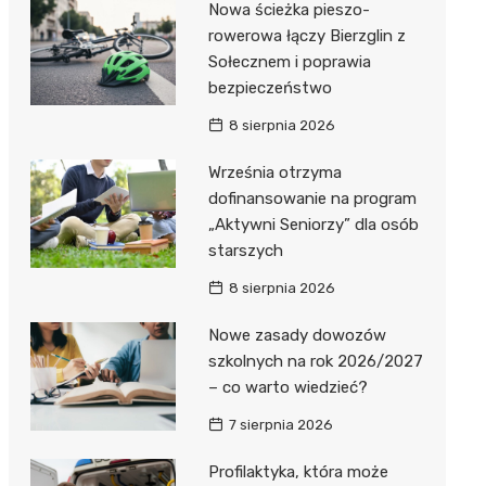
Nowa ścieżka pieszo-
Dzieci Wrzesińskich
Pałac w Miłosławiu
rowerowa łączy Bierzglin z
Sołecznem i poprawia
Park Miejski im. Dzieci
Izba Pamięci Reymonta
bezpieczeństwo
Wrzesińskich
Rezerwat Czeszewski Las
8 sierpnia 2026
Amfiteatr im. Anny Jantar
Września otrzyma
Jump World Września
dofinansowanie na program
„Aktywni Seniorzy” dla osób
Wrzesińska Strefa
starszych
Aktywności
8 sierpnia 2026
Nowe zasady dowozów
szkolnych na rok 2026/2027
– co warto wiedzieć?
7 sierpnia 2026
Profilaktyka, która może