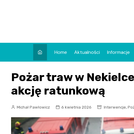
Skip
to
content
Home
Aktualności
Informacje
Pożar traw w Nekielc
akcję ratunkową
,
Michał Pawłowicz
6 kwietnia 2026
Interwencje
Po