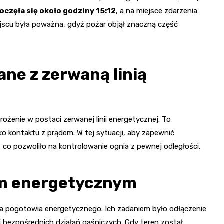
oczęła się około godziny 15:12
, a na miejsce zdarzenia
ejscu była poważna, gdyż pożar objął znaczną część
ne z zerwaną linią
ożenie w postaci zerwanej linii energetycznej. To
ko kontaktu z prądem. W tej sytuacji, aby zapewnić
 co pozwoliło na kontrolowanie ognia z pewnej odległości.
em energetycznym
ipa pogotowia energetycznego. Ich zadaniem było odłączenie
ej bezpośrednich działań gaśniczych. Gdy teren został