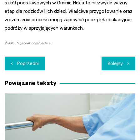
szkół podstawowych w Gminie Nekla to niezwykle ważny
etap dla rodziców i ich dzieci. Właściwe przygotowanie oraz
zrozumienie procesu mogą zapewnić początek edukacyjnej
podróży w sprzyjających warunkach.
Źródło: facebook.com/nekla.eu
Nawigacja
Poprzedni
Kolejny
wpisu
Powiązane teksty