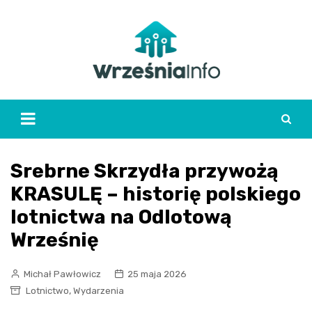
Skip
to
content
Srebrne Skrzydła przywożą
KRASULĘ – historię polskiego
lotnictwa na Odlotową
Wrześnię
Michał Pawłowicz
25 maja 2026
,
Lotnictwo
Wydarzenia