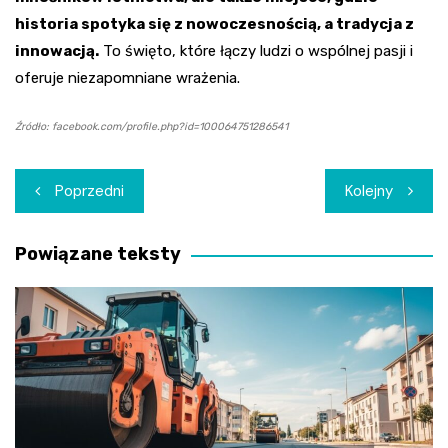
historia spotyka się z nowoczesnością, a tradycja z
innowacją.
To święto, które łączy ludzi o wspólnej pasji i
oferuje niezapomniane wrażenia.
Źródło: facebook.com/profile.php?id=100064751286541
Nawigacja
Poprzedni
Kolejny
wpisu
Powiązane teksty