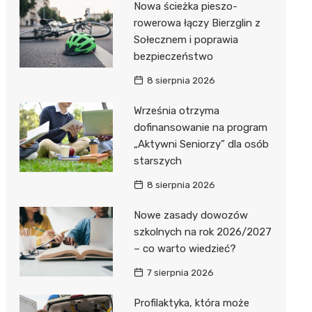
Nowa ścieżka pieszo-
Dzieci Wrzesińskich
Pałac w Miłosławiu
rowerowa łączy Bierzglin z
Sołecznem i poprawia
Park Miejski im. Dzieci
Izba Pamięci Reymonta
bezpieczeństwo
Wrzesińskich
Rezerwat Czeszewski Las
8 sierpnia 2026
Amfiteatr im. Anny Jantar
Września otrzyma
Jump World Września
dofinansowanie na program
„Aktywni Seniorzy” dla osób
Wrzesińska Strefa
starszych
Aktywności
8 sierpnia 2026
Nowe zasady dowozów
szkolnych na rok 2026/2027
– co warto wiedzieć?
7 sierpnia 2026
Profilaktyka, która może