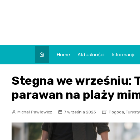
Skip
to
content
Home
Aktualności
Informacje
Stegna we wrześniu: 
parawan na plaży mim
,
Michał Pawłowicz
7 września 2025
Pogoda
Turyst