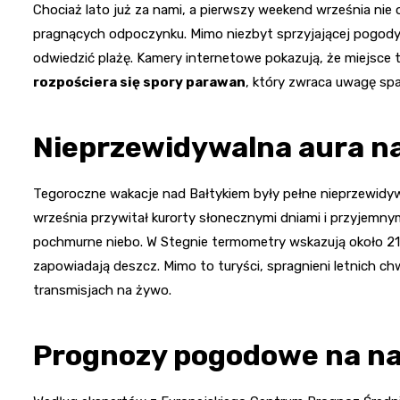
Chociaż lato już za nami, a pierwszy weekend września nie 
pragnących odpoczynku. Mimo niezbyt sprzyjającej pogody,
odwiedzić plażę. Kamery internetowe pokazują, że miejsce t
rozpościera się spory parawan
, który zwraca uwagę sp
Nieprzewidywalna aura n
Tegoroczne wakacje nad Bałtykiem były pełne nieprzewidy
września przywitał kurorty słonecznymi dniami i przyjemny
pochmurne niebo. W Stegnie termometry wskazują około 21 
zapowiadają deszcz. Mimo to turyści, spragnieni letnich c
transmisjach na żywo.
Prognozy pogodowe na n