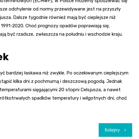
nioterminowych (ECMWF), w Polsce możemy spodziewać się
ksze odchylenie od normy przewidywane jest na przyszły
usza. Dalsze tygodnie również mają być cieplejsze niż
at 1991-2020. Choć prognozy opadów poprawiają się,
ją być rzadsze, zwłaszcza na południu i wschodzie kraju.
ek
yć bardziej łaskawa niż zwykle. Po oczekiwanym cieplejszym
stąpić kilka dni z pochmurną i deszczową pogodą. Jednak
 temperaturami sięgającymi 20 stopni Celsjusza, a nawet
krótkotrwałych spadków temperatury i wilgotnych dni, choć
Kolejny