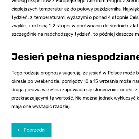
Według ekspertów z Europejskiego Centrum Prognoz Śred
cieplejszych temperatur aż do połowy października. Najwię
tydzień, z temperaturami wyższymi o ponad 4 stopnie Celsj
zwykle, z różnicą 1-2 stopni w porównaniu do średnich z l
szczególnie na nadchodzący tydzień, to później deszcze ma
Jesień pełna niespodzian
Tego rodzaju prognozy sugerują, że jesień w Polsce może b
okresie po weekendzie, pomiędzy 10 a 15 września może na
druga połowa września zapowiada się słonecznie i ciepło, z
przekraczającymi tę wartość. Nie można jednak wykluczyć 
mają one wystąpić rzadziej.
Nawigacja
Poprzedni