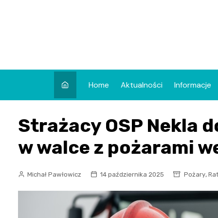
Skip
to
content
Home
Aktualności
Informacje
Strażacy OSP Nekla d
w walce z pożarami 
,
Michał Pawłowicz
14 października 2025
Pożary
Ra