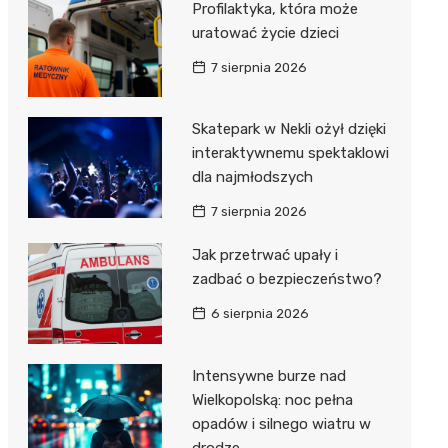
Profilaktyka, która może
Dzieci Wrzesińskich
Pałac w Miłosławiu
uratować życie dzieci
Park Miejski im. Dzieci
Izba Pamięci Reymonta
7 sierpnia 2026
Wrzesińskich
Rezerwat Czeszewski Las
Amfiteatr im. Anny Jantar
Skatepark w Nekli ożył dzięki
interaktywnemu spektaklowi
Jump World Września
dla najmłodszych
Wrzesińska Strefa
7 sierpnia 2026
Aktywności
Jak przetrwać upały i
zadbać o bezpieczeństwo?
6 sierpnia 2026
Intensywne burze nad
Wielkopolską: noc pełna
opadów i silnego wiatru w
drodze