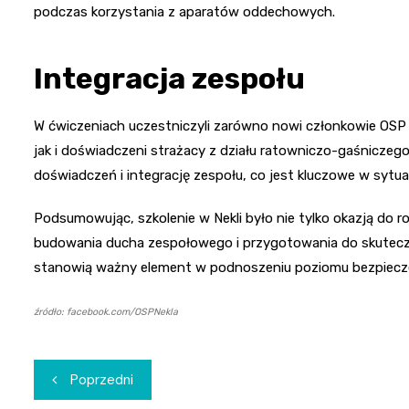
podczas korzystania z aparatów oddechowych.
Integracja zespołu
W ćwiczeniach uczestniczyli zarówno nowi członkowie OSP 
jak i doświadczeni strażacy z działu ratowniczo-gaśnicze
doświadczeń i integrację zespołu, co jest kluczowe w syt
Podsumowując, szkolenie w Nekli było nie tylko okazją do r
budowania ducha zespołowego i przygotowania do skutecz
stanowią ważny element w podnoszeniu poziomu bezpiecze
źródło: facebook.com/OSPNekla
Nawigacja
Poprzedni