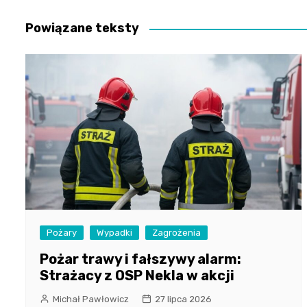
wpisu
Powiązane teksty
Pożary
Wypadki
Zagrożenia
Pożar trawy i fałszywy alarm:
Strażacy z OSP Nekla w akcji
Michał Pawłowicz
27 lipca 2026