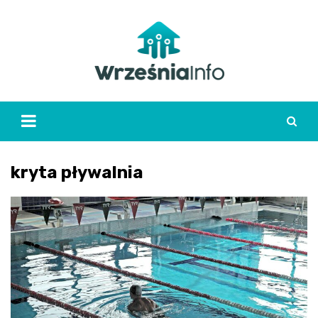
Skip
to
content
kryta pływalnia