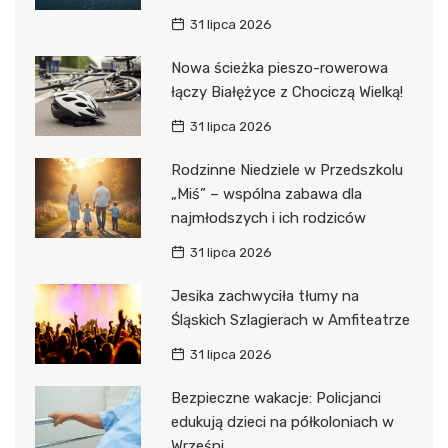
31 lipca 2026
Nowa ścieżka pieszo-rowerowa
łączy Białężyce z Chociczą Wielką!
31 lipca 2026
Rodzinne Niedziele w Przedszkolu
„Miś” – wspólna zabawa dla
najmłodszych i ich rodziców
31 lipca 2026
Jesika zachwyciła tłumy na
Śląskich Szlagierach w Amfiteatrze
31 lipca 2026
Bezpieczne wakacje: Policjanci
edukują dzieci na półkoloniach w
Wrześni