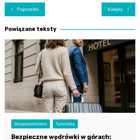
Nawigacja
Poprzedni
Kolejny
wpisu
Powiązane teksty
Bezpieczeństwo
Turystyka
Bezpieczne wędrówki w górach: