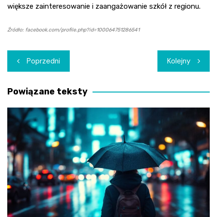
większe zainteresowanie i zaangażowanie szkół z regionu.
Źródło: facebook.com/profile.php?id=100064751286541
Nawigacja
Poprzedni
Kolejny
wpisu
Powiązane teksty