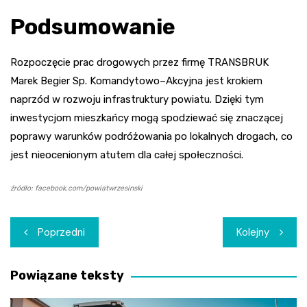
Podsumowanie
Rozpoczęcie prac drogowych przez firmę TRANSBRUK
Marek Begier Sp. Komandytowo–Akcyjna jest krokiem
naprzód w rozwoju infrastruktury powiatu. Dzięki tym
inwestycjom mieszkańcy mogą spodziewać się znaczącej
poprawy warunków podróżowania po lokalnych drogach, co
jest nieocenionym atutem dla całej społeczności.
źródło: facebook.com/powiatwrzesinski
Nawigacja
Poprzedni
Kolejny
wpisu
Powiązane teksty