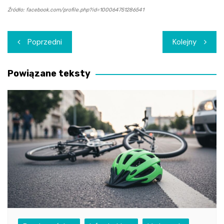
Źródło: facebook.com/profile.php?id=100064751286541
Nawigacja
Poprzedni
Kolejny
wpisu
Powiązane teksty