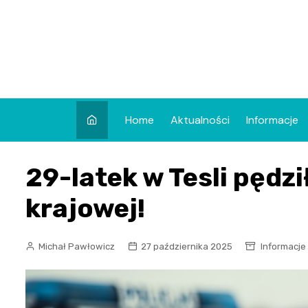
Skip
to
content
Home
Aktualności
Informacje
29-latek w Tesli pędz
krajowej!
Michał Pawłowicz
27 października 2025
Informacje