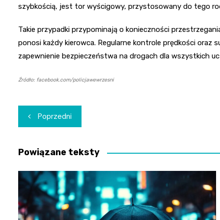
szybkością, jest tor wyścigowy, przystosowany do tego r
Takie przypadki przypominają o konieczności przestrzegani
ponosi każdy kierowca. Regularne kontrole prędkości oraz s
zapewnienie bezpieczeństwa na drogach dla wszystkich uc
Źródło: facebook.com/policjawewrzesni
Nawigacja
Poprzedni
wpisu
Powiązane teksty