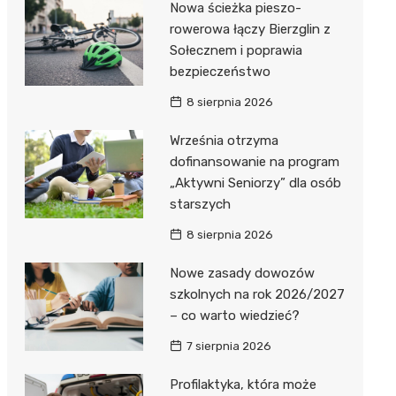
Nowa ścieżka pieszo-
Dzieci Wrzesińskich
Pałac w Miłosławiu
rowerowa łączy Bierzglin z
Sołecznem i poprawia
Park Miejski im. Dzieci
Izba Pamięci Reymonta
bezpieczeństwo
Wrzesińskich
Rezerwat Czeszewski Las
8 sierpnia 2026
Amfiteatr im. Anny Jantar
Września otrzyma
Jump World Września
dofinansowanie na program
„Aktywni Seniorzy” dla osób
Wrzesińska Strefa
starszych
Aktywności
8 sierpnia 2026
Nowe zasady dowozów
szkolnych na rok 2026/2027
– co warto wiedzieć?
7 sierpnia 2026
Profilaktyka, która może