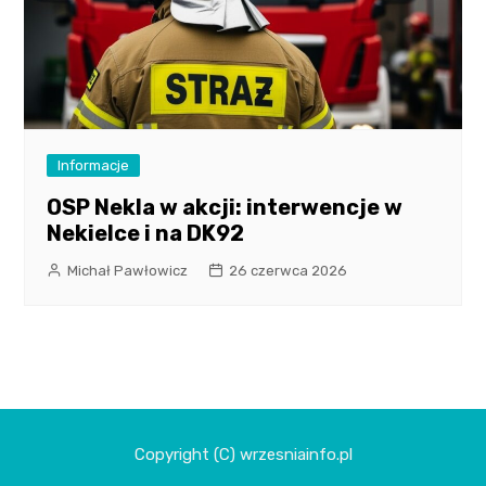
Informacje
OSP Nekla w akcji: interwencje w
Nekielce i na DK92
Michał Pawłowicz
26 czerwca 2026
Copyright (C) wrzesniainfo.pl