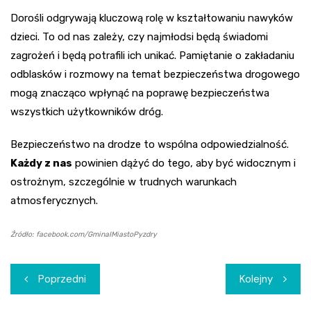
Dorośli odgrywają kluczową rolę w kształtowaniu nawyków
dzieci. To od nas zależy, czy najmłodsi będą świadomi
zagrożeń i będą potrafili ich unikać. Pamiętanie o zakładaniu
odblasków i rozmowy na temat bezpieczeństwa drogowego
mogą znacząco wpłynąć na poprawę bezpieczeństwa
wszystkich użytkowników dróg.
Bezpieczeństwo na drodze to wspólna odpowiedzialność.
Każdy z nas
powinien dążyć do tego, aby być widocznym i
ostrożnym, szczególnie w trudnych warunkach
atmosferycznych.
Źródło: facebook.com/GminaIMiastoPyzdry
Nawigacja
Poprzedni
Kolejny
wpisu