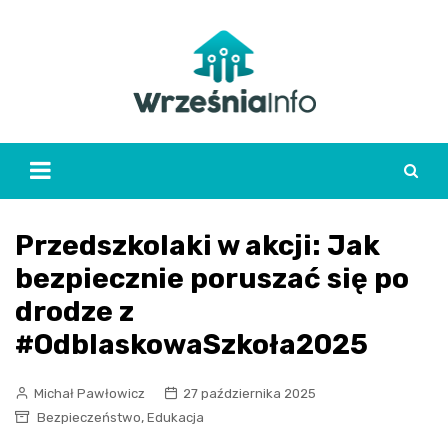
Skip
to
content
Przedszkolaki w akcji: Jak
bezpiecznie poruszać się po
drodze z
#OdblaskowaSzkoła2025
Michał Pawłowicz
27 października 2025
,
Bezpieczeństwo
Edukacja