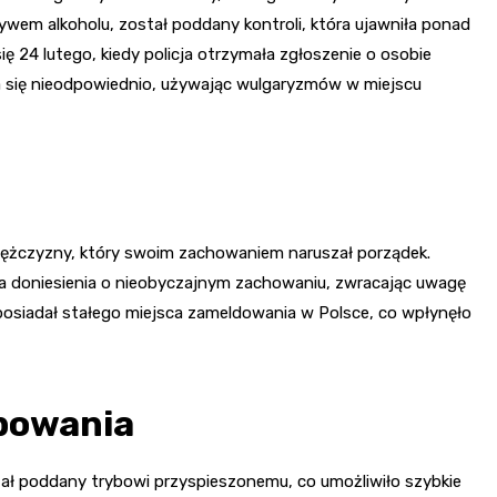
wem alkoholu, został poddany kontroli, która ujawniła ponad
się 24 lutego, kiedy policja otrzymała zgłoszenie o osobie
ła się nieodpowiednio, używając wulgaryzmów w miejscu
 mężczyzny, który swoim zachowaniem naruszał porządek.
na doniesienia o nieobyczajnym zachowaniu, zwracając uwagę
 posiadał stałego miejsca zameldowania w Polsce, co wpłynęło
ępowania
tał poddany trybowi przyspieszonemu, co umożliwiło szybkie