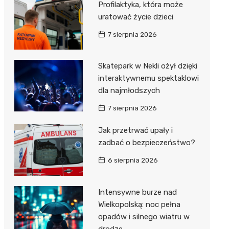
Profilaktyka, która może
Dzieci Wrzesińskich
Pałac w Miłosławiu
uratować życie dzieci
Park Miejski im. Dzieci
Izba Pamięci Reymonta
7 sierpnia 2026
Wrzesińskich
Rezerwat Czeszewski Las
Amfiteatr im. Anny Jantar
Skatepark w Nekli ożył dzięki
interaktywnemu spektaklowi
Jump World Września
dla najmłodszych
Wrzesińska Strefa
7 sierpnia 2026
Aktywności
Jak przetrwać upały i
zadbać o bezpieczeństwo?
6 sierpnia 2026
Intensywne burze nad
Wielkopolską: noc pełna
opadów i silnego wiatru w
drodze