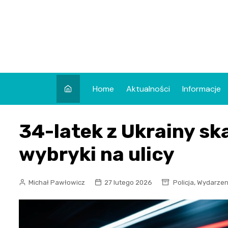
Skip
to
content
Home
Aktualności
Informacje
34-latek z Ukrainy sk
wybryki na ulicy
,
Michał Pawłowicz
27 lutego 2026
Policja
Wydarzen