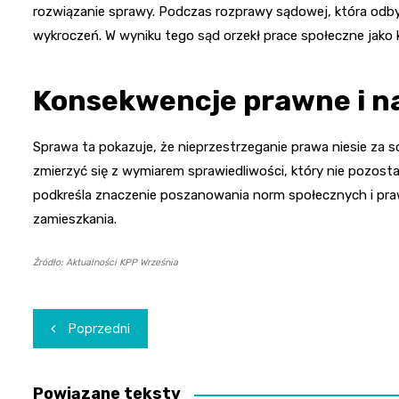
rozwiązanie sprawy. Podczas rozprawy sądowej, która odby
wykroczeń. W wyniku tego sąd orzekł prace społeczne jako k
Konsekwencje prawne i n
Sprawa ta pokazuje, że nieprzestrzeganie prawa niesie za 
zmierzyć się z wymiarem sprawiedliwości, który nie pozosta
podkreśla znaczenie poszanowania norm społecznych i praw
zamieszkania.
Źródło: Aktualności KPP Września
Nawigacja
Poprzedni
wpisu
Powiązane teksty